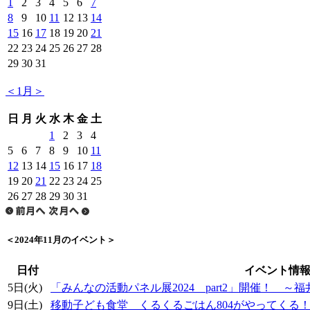
1
2
3
4
5
6
7
8
9
10
11
12
13
14
15
16
17
18
19
20
21
22
23
24
25
26
27
28
29
30
31
＜1月＞
日
月
火
水
木
金
土
1
2
3
4
5
6
7
8
9
10
11
12
13
14
15
16
17
18
19
20
21
22
23
24
25
26
27
28
29
30
31
＜2024年11月のイベント＞
日付
イベント情
5日(火)
「みんなの活動パネル展2024 part2」開催！ ～
9日(土)
移動子ども食堂 くるくるごはん804がやってくる