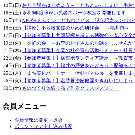
10日(日)
おとう飯をはじめよう～こどもといっしょに「串お
16日(土)
令和6年度障がい児者スポーツ教室を開催します
16日(土)
NPO法人ふくいこどもホスピス 設立記念シンポジ
16日(土)
【講座】不登校支援のための研修会 ～福井市～
17日(日)
【参加者募集】共同親権を考える勉強会～安心安
19日(火)
「夕虹の会」～お空のお子さんのお話をしませんか
21日(木)
【参加者募集】企業の社会貢献活動セミナー～社員
22日(金)
【参加者募集！】病院ボランティア講座 ～敦賀市
24日(日)
【参加者募集！】福井の歴史をたどろう！歴知るカ
25日(月)
「まち美化パートナー 活動パネル展」を開催します
26日(火)
【参加者募集！】名勝養浩館庭園をきれいにしよう
30日(土)
ものづくり体験！布で作るクリスマスツリー
会員メニュー
会員情報の変更・退会
ボランティア申し込み状況