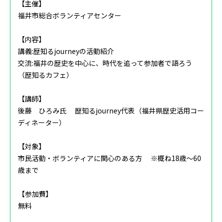
【主催】
福井市総合ボランティアセンター
【内容】
講義:歴知るjourneyの活動紹介
交流:‌福井の歴史を中心に、時代を追って参加者で語ろう
（歴知るカフェ）
【講師】
後藤 ひろみ氏‌ 歴知るjourney代表（福井県歴史活用コー
ディネーター）
【対象】
市民活動・ボランティアに関心のある方 ※概ね18歳～60
歳まで ‌
【参加費】
無料