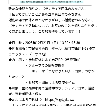
新たな仲間を作りたいボランティア団体のみなさん、
‌手伝ってほしいことがある当事者団体のみなさん、
‌活動の場や団体とのつながりがほしい活動者のみなさん、
‌ボランティア活動について、お互いのことを知りながら楽し
く交流しましょう。‌ご参加お待ちしています！！
◆日 時：2025年12月21日（日）13:30～15:30
◆開催場所：市民福祉会館小ホール（福井市田原1-13-6フ
ェニックス・プラザ２階）
◆内 容：・参加団体による自己PR（希望団体）
・グループでの情報交換会
＊テーマ「つながりたい人・団体、つなが
りたいこと」
・参加者・団体による交流タイム
◆対象：主に福井市内で活動中のボランティア団体、活動
者、当時者団体・個人
◆webによる申込は⇒
https://x.gd/yLJwx
チラシによる申込は⇒HP内のチラシ裏の申込用紙に必要