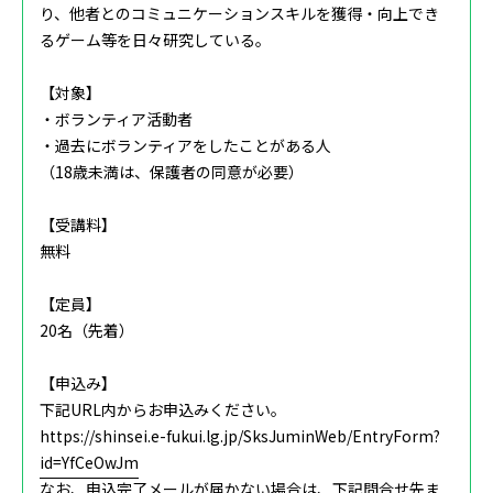
り、他者とのコミュニケーションスキルを獲得・向上でき
るゲーム等を日々研究している。
【対象】
・ボランティア活動者
・過去にボランティアをしたことがある人
（18歳未満は、保護者の同意が必要）
【受講料】
無料
【定員】
20名（先着）
【申込み】
下記URL内からお申込みください。
https://shinsei.e-fukui.lg.jp/SksJuminWeb/EntryForm?
id=YfCeOwJm
なお、申込完了メールが届かない場合は、下記問合せ先ま