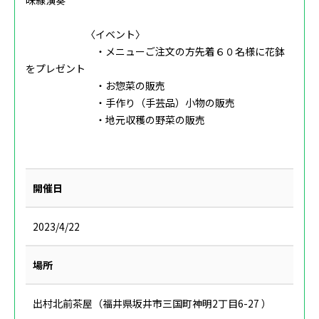
味線演奏
〈イベント〉
・メニューご注文の方先着６０名様に花鉢
をプレゼント
・お惣菜の販売
・手作り（手芸品）小物の販売
・地元収穫の野菜の販売
開催日
2023/4/22
場所
出村北前茶屋（福井県坂井市三国町神明2丁目6-27 ）