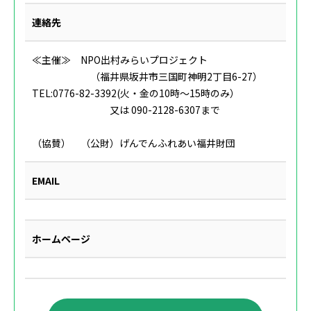
連絡先
≪主催≫ NPO出村みらいプロジェクト
（福井県坂井市三国町神明2丁目6-27）
TEL:0776-82-3392(火・金の10時～15時のみ）
又は 090-2128-6307まで
（協賛） （公財）げんでんふれあい福井財団
EMAIL
ホームページ